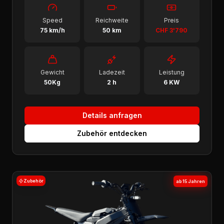
Speed
Reichweite
Preis
75 km/h
50 km
CHF 3'790
Gewicht
Ladezeit
Leistung
50Kg
2 h
6 KW
Details anfragen
Zubehör entdecken
Zubehör
ab 15 Jahren