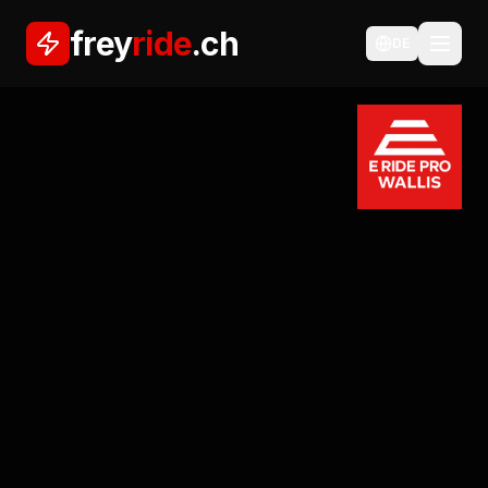
frey
ride
.ch
DE