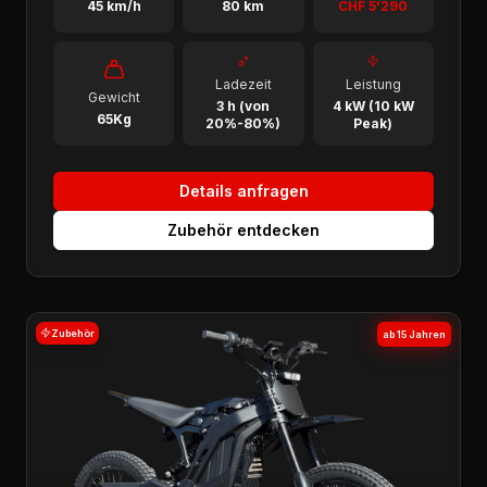
45 km/h
80 km
CHF 5'290
Ladezeit
Leistung
Gewicht
3 h (von
4 kW (10 kW
65Kg
20%-80%)
Peak)
Details anfragen
Zubehör entdecken
Zubehör
ab 15 Jahren