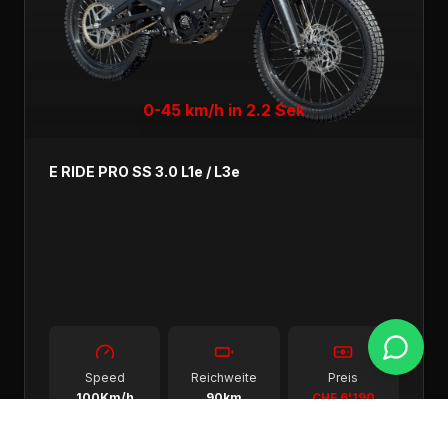
0-45 km/h in 2.2 Sek
E RIDE PRO SS 3.0 L1e / L3e
Speed
Reichweite
Preis
100Km/h
90km
CHF 6'190